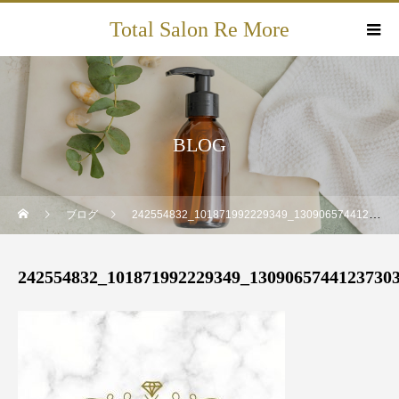
Total Salon Re More
BLOG
ブログ
242554832_101871992229349_1309065744123730348_n
242554832_101871992229349_1309065744123730