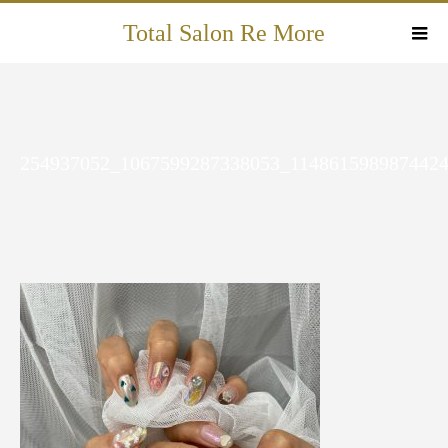
Total Salon Re More
254937052_1067599287338053_114861598987442